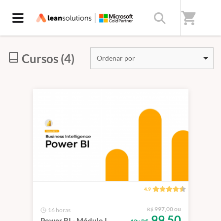
Início
/
Categorias
/
Power BI
shopping_cart
Cursos (4)
Ordenar por
4.9
997,00 ou
16 horas
R$
99,50
Power BI - Módulo I