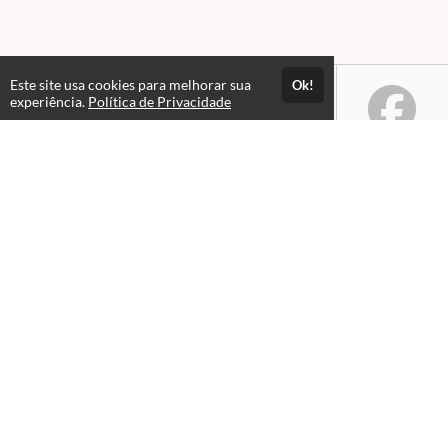
Este site usa cookies para melhorar sua
Ok!
experiência.
Política de Privacidade
Atendimento
Horário de atendimento das 8 às17h.
Fale Conosco
CNPJ: 23460144000126
Páginas
Política de Privacidade
Site Lean Solutions
Blog Lean Solutions