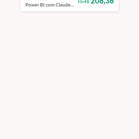
208,36
12x R$
Power BI com Claude
IA