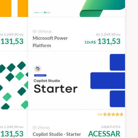
16 horas
1.249,90 ou
1.249,90 ou
R$
R$
Microsoft Power
131,53
131,53
12x R$
Platform
5.0
1.249,90 ou
GRATUITO
R$
2 horas
131,53
ACESSAR
Copilot Studio - Starter