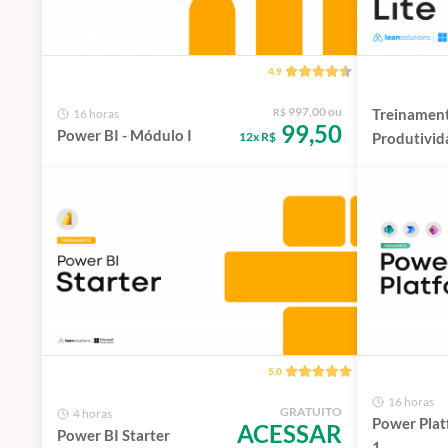
4.9
997,00 ou
Treinamen
16 horas
R$
99,50
Power BI - Módulo I
12x R$
Produtivi
Copilot Lit
5.0
16 horas
GRATUITO
4 horas
Power Plat
ACESSAR
Power BI Starter
1