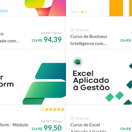
16 horas
897,00 ou
to
R$
Curso de Business
94,39
12x R$
12x R$
dade com
Intelligence com
e
Power BI - Lean
Solutions
5.0
16 horas
997,00 ou
R$
form - Módulo
Curso de Excel
99,50
12x R$
12x R$
Aplicado à Gestão