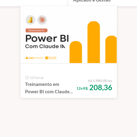
12 horas
1.980,00 ou
R$
Treinamento em
208,36
12x R$
Power BI com Claude
IA