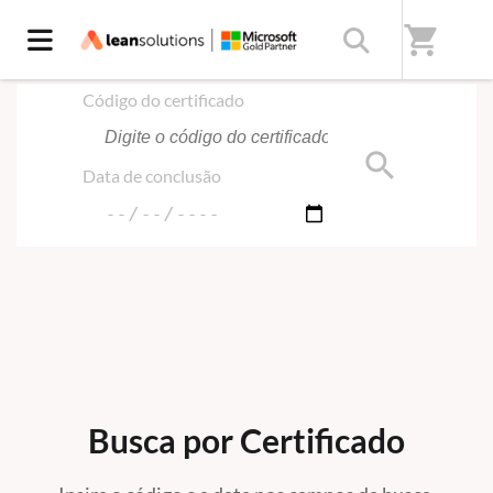
Início
/
Certificado
shopping_cart
Código do certificado
search
Data de conclusão
Busca por Certificado