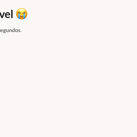
ível
segundos
.