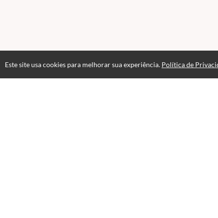
Este site usa cookies para melhorar sua experiência.
Política de Privac
Atendimento
Páginas
Horário de atendimento das 8 às17h.
Política de Pr
Fale Conosco
CNPJ: 23460144000126